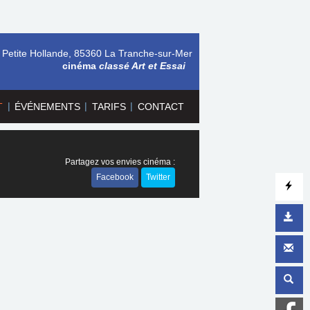
 Petite Hollande, 85360 La Tranche-sur-Mer
cinéma
classé Art et Essai
|
|
|
T
ÉVÉNEMENTS
TARIFS
CONTACT
Partagez vos envies cinéma :
Facebook
Twitter