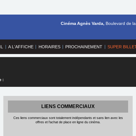
Cinéma Agnès Varda,
Boulevard de la
|
|
|
|
IL
A L'AFFICHE
HORAIRES
PROCHAINEMENT
SUPER BILLE
 :
LIENS COMMERCIAUX
Ces liens commerciaux sont totalement indépendants et sans lien avec les
offres et l'achat de place en ligne du cinéma.