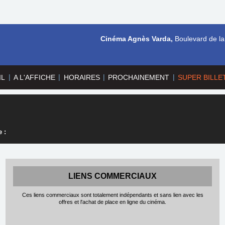
Cinéma Agnès Varda,
Boulevard de la
|
|
|
|
IL
A L'AFFICHE
HORAIRES
PROCHAINEMENT
SUPER BILLE
 :
LIENS COMMERCIAUX
Ces liens commerciaux sont totalement indépendants et sans lien avec les
offres et l'achat de place en ligne du cinéma.