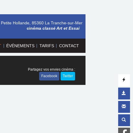
 Petite Hollande, 85360 La Tranche-sur-Mer
cinéma
classé Art et Essai
|
|
|
T
ÉVÉNEMENTS
TARIFS
CONTACT
Partagez vos envies cinéma :
Facebook
Twitter