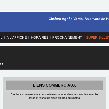
Cinéma Agnès Varda,
Boulevard de la
|
|
|
|
IL
A L'AFFICHE
HORAIRES
PROCHAINEMENT
SUPER BILLE
 :
LIENS COMMERCIAUX
Ces liens commerciaux sont totalement indépendants et sans lien avec les
offres et l'achat de place en ligne du cinéma.