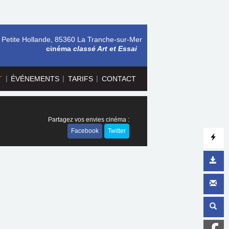
 Petite Hollande, 85360 La Tranche-sur-Mer
cinéma
classé Art et Essai
|
|
|
T
ÉVÉNEMENTS
TARIFS
CONTACT
Partagez vos envies cinéma :
Facebook
Twitter