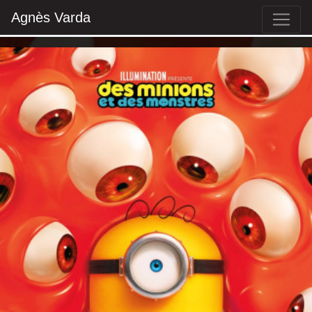
Agnès Varda