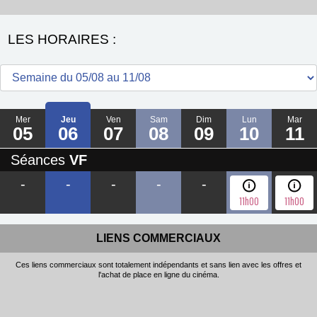
LES HORAIRES :
Mer
Jeu
Ven
Sam
Dim
Lun
Mar
05
06
07
08
09
10
11
Séances
VF
-
-
-
-
-
11h00
11h00
LIENS COMMERCIAUX
Ces liens commerciaux sont totalement indépendants et sans lien avec les offres et
l'achat de place en ligne du cinéma.