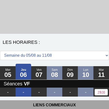
LES HORAIRES :
Mer
Jeu
Ven
Sam
Dim
Lun
Mar
05
06
07
08
09
10
11
Séances
VF
-
-
-
-
-
-
21h30
LIENS COMMERCIAUX