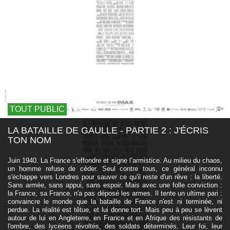
TOUT PUBLIC
LA BATAILLE DE GAULLE - PARTIE 2 : J'ÉCRIS
TON NOM
Juin 1940. La France s'effondre et signe l’armistice. Au milieu du chaos,
un homme refuse de céder. Seul contre tous, ce général inconnu
s'échappe vers Londres pour sauver ce qu'il reste d'un rêve : la liberté.
Sans armée, sans appui, sans espoir. Mais avec une folle conviction :
la France, sa France, n'a pas déposé les armes. Il tente un ultime pari :
convaincre le monde que la bataille de France n'est ni terminée, ni
perdue. La réalité est têtue, et lui donne tort. Mais peu à peu se lèvent
autour de lui en Angleterre, en France et en Afrique des résistants de
l'ombre, des lycéens révoltés, des soldats déterminés. Leur foi, leur