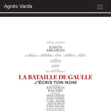
Agnès Varda