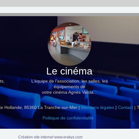
Le cinéma
ts,
L’équipe de l’association, les salles, les
équipements de
votre cinéma Agnès Varda...
ite Hollande, 85360 La Tranche-sur-Mer |
Mentions légales
|
Contact
| T
Politique de confidentialité
Création site internet www.erakys.com