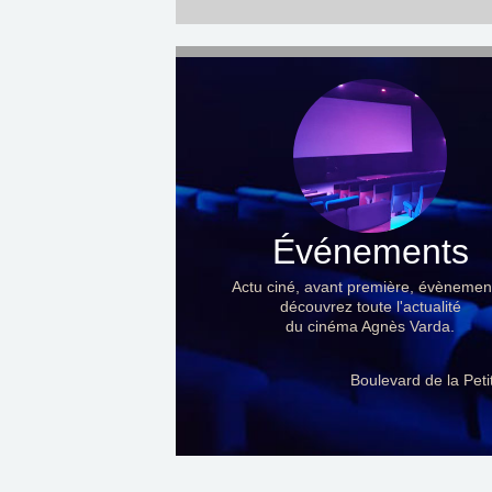
Événements
Actu ciné, avant première, évènemen
découvrez toute l'actualité
du cinéma Agnès Varda.
Boulevard de la Pet