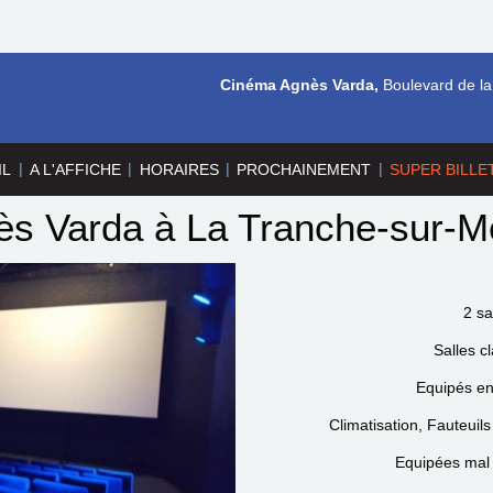
Cinéma Agnès Varda,
Boulevard de la
|
|
|
|
IL
A L'AFFICHE
HORAIRES
PROCHAINEMENT
SUPER BILLE
ès Varda à La Tranche-sur-M
2 sa
Salles c
Equipés en 
Climatisation, Fauteuil
Equipées mal 