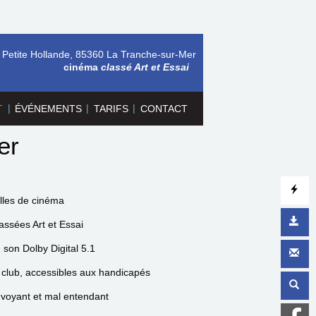
 Petite Hollande, 85360 La Tranche-sur-Mer
cinéma
classé Art et Essai
|
|
|
T
ÉVÉNEMENTS
TARIFS
CONTACT
er
lles de cinéma
lassées Art et Essai
son Dolby Digital 5.1
s club, accessibles aux handicapés
voyant et mal entendant