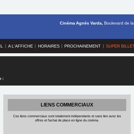
Cinéma Agnès Varda,
Boulevard de la
|
|
|
|
IL
A L'AFFICHE
HORAIRES
PROCHAINEMENT
SUPER BILLE
 :
LIENS COMMERCIAUX
Ces liens commerciaux sont totalement indépendants et sans lien avec les
offres et l'achat de place en ligne du cinéma.