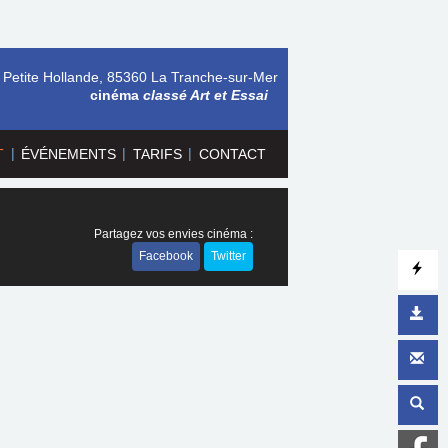
 Petite Hollande, 85360 La Tranche-sur-Mer
cinéma
classé Art et Essai
|
|
|
T
ÉVÉNEMENTS
TARIFS
CONTACT
Partagez vos envies cinéma :
Facebook
Twitter