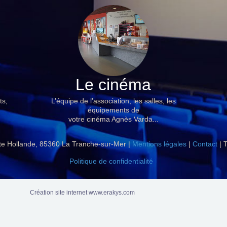
Le cinéma
ts,
L’équipe de l’association, les salles, les
équipements de
votre cinéma Agnès Varda...
ite Hollande, 85360 La Tranche-sur-Mer |
Mentions légales
|
Contact
| T
Politique de confidentialité
Création site internet www.erakys.com