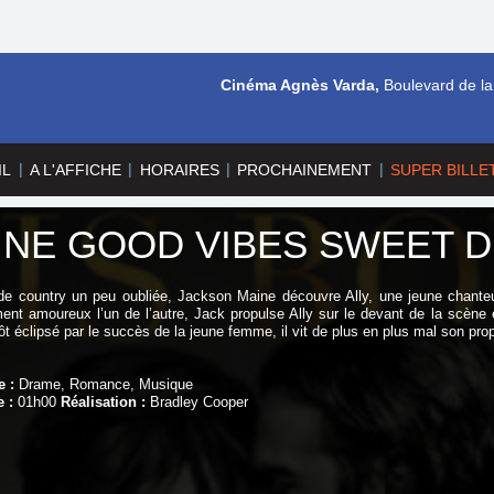
Cinéma Agnès Varda,
Boulevard de la
|
|
|
|
IL
A L'AFFICHE
HORAIRES
PROCHAINEMENT
SUPER BILLE
INE GOOD VIBES SWEET 
de country un peu oubliée, Jackson Maine découvre Ally, une jeune chanteu
ment amoureux l’un de l’autre, Jack propulse Ally sur le devant de la scène et
ôt éclipsé par le succès de la jeune femme, il vit de plus en plus mal son pr
e :
Drame, Romance, Musique
 :
01h00
Réalisation :
Bradley Cooper