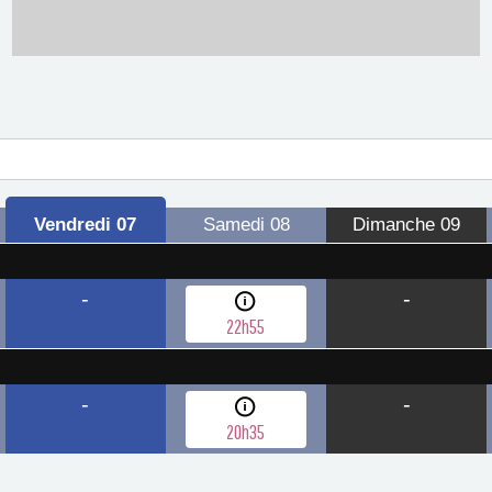
Vendredi
07
Samedi
08
Dimanche
09
-
-
22h55
-
-
20h35