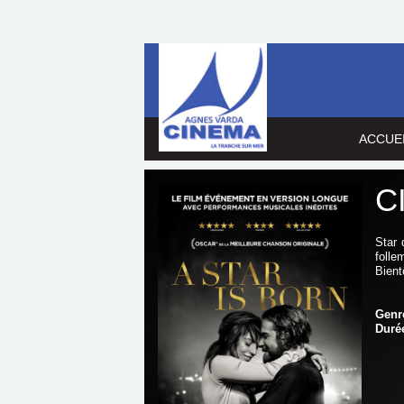
ACCUE
C
Star 
folle
Bient
Genr
Durée