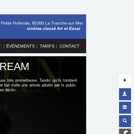
 Petite Hollande, 85360 La Tranche-sur-Mer
cinéma
classé Art et Essai
|
|
|
T
ÉVÉNEMENTS
TARIFS
CONTACT
DREAM
se très prometteuse. Tandis qu’ils tombent
 fait d’elle une artiste adulée par le public.
opre déclin…