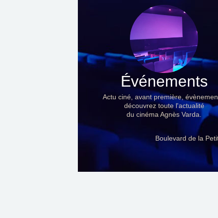
Événements
Actu ciné, avant première, évènemen
découvrez toute l'actualité
du cinéma Agnès Varda.
Boulevard de la Pet