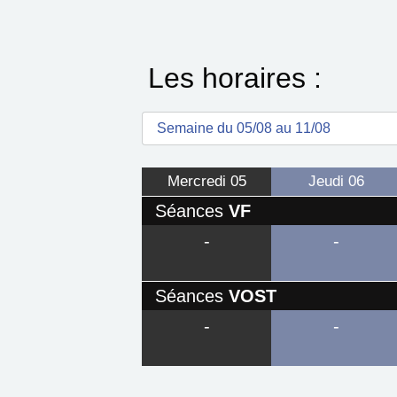
Les horaires :
Mercredi
05
Jeudi
06
Séances
VF
-
-
Séances
VOST
-
-