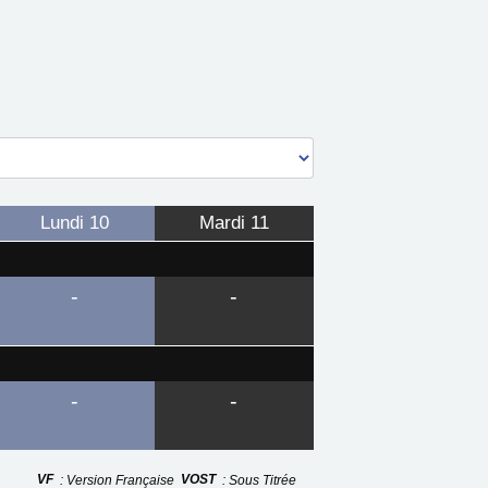
Lundi
10
Mardi
11
-
-
-
-
VF
VOST
: Version Française
: Sous Titrée