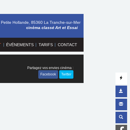
 Petite Hollande, 85360 La Tranche-sur-Mer
cinéma
classé Art et Essai
|
|
|
T
ÉVÉNEMENTS
TARIFS
CONTACT
Partagez vos envies cinéma :
Facebook
Twitter