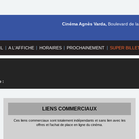
Cinéma Agnès Varda,
Boulevard de la
|
|
|
|
IL
A L'AFFICHE
HORAIRES
PROCHAINEMENT
SUPER BILLE
 :
LIENS COMMERCIAUX
Ces liens commerciaux sont totalement indépendants et sans lien avec les
offres et l'achat de place en ligne du cinéma.