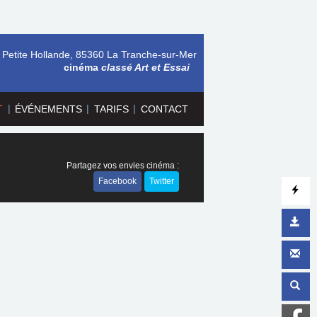
 Petite Hollande, 85360 La Tranche-sur-Mer
cinéma
classé Art et Essai
|
|
|
T
ÉVÉNEMENTS
TARIFS
CONTACT
Partagez vos envies cinéma :
Facebook
Twitter