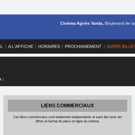
Cinéma Agnès Varda,
Boulevard de la
|
|
|
|
IL
A L'AFFICHE
HORAIRES
PROCHAINEMENT
SUPER BILLE
 :
LIENS COMMERCIAUX
Ces liens commerciaux sont totalement indépendants et sans lien avec les
offres et l'achat de place en ligne du cinéma.