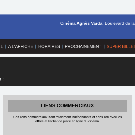
Cinéma Agnès Varda,
Boulevard de la
|
|
|
|
IL
A L'AFFICHE
HORAIRES
PROCHAINEMENT
SUPER BILLE
 :
LIENS COMMERCIAUX
Ces liens commerciaux sont totalement indépendants et sans lien avec les
offres et l'achat de place en ligne du cinéma.