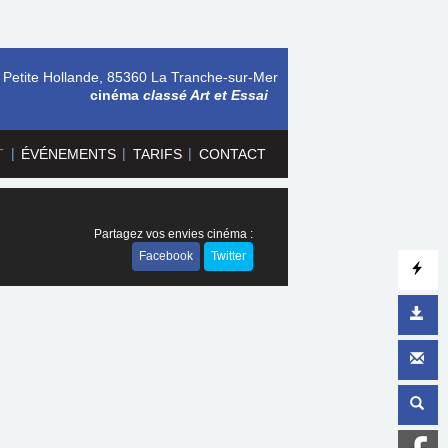
 Petite Hollande, 85360 La Tranche-sur-Mer
cinéma
classé Art et Essai
|
|
|
T
ÉVÉNEMENTS
TARIFS
CONTACT
Partagez vos envies cinéma :
Facebook
Twitter