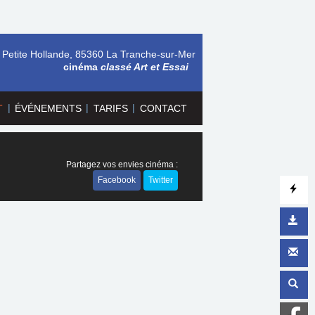
 Petite Hollande, 85360 La Tranche-sur-Mer
cinéma
classé Art et Essai
|
|
|
T
ÉVÉNEMENTS
TARIFS
CONTACT
Partagez vos envies cinéma :
Facebook
Twitter