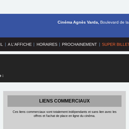
Cinéma Agnès Varda,
Boulevard de la
|
|
|
|
IL
A L'AFFICHE
HORAIRES
PROCHAINEMENT
SUPER BILLE
 :
LIENS COMMERCIAUX
Ces liens commerciaux sont totalement indépendants et sans lien avec les
offres et l'achat de place en ligne du cinéma.