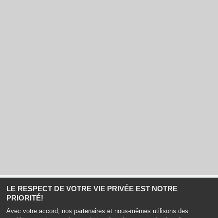
LE RESPECT DE VOTRE VIE PRIVÉE EST NOTRE
PRIORITÉ!
Haut de page
Avec votre accord, nos partenaires et nous-mêmes utilisons des
Boulevard de la Petite Hollande, 85360 La Tranche-sur-Mer |
Mentions