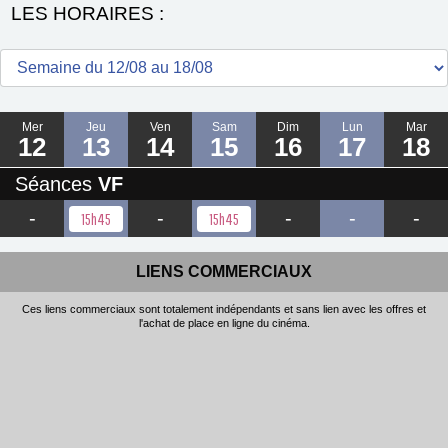
LES HORAIRES :
Mer
Jeu
Ven
Sam
Dim
Lun
Mar
12
13
14
15
16
17
18
Séances
VF
-
-
-
-
-
15h45
15h45
LIENS COMMERCIAUX
Ces liens commerciaux sont totalement indépendants et sans lien avec les offres et
l'achat de place en ligne du cinéma.